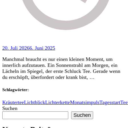
20. Juli 2026
6. Juni 2025
Manchmal braucht es nur einen kleinen Moment, um
innerlich aufzutauen. Ein Sonnenstrahl am Morgen, ein
Lächeln im Spiegel, der erste Schluck Tee. Gerade wenn
du erschöpft, überfordert oder krank bist, …
Schlagwörter:
Kräutertee
Lichtblick
Lichterkette
Monatsimpuls
Tagesstart
Tee
Suchen
Suchen