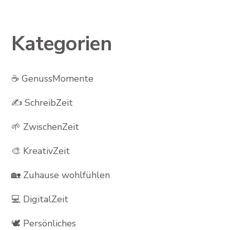
Kategorien
☕ GenussMomente
✍️ SchreibZeit
🌱 ZwischenZeit
🎨 KreativZeit
🏡 Zuhause wohlfühlen
💻 DigitalZeit
🕊 Persönliches