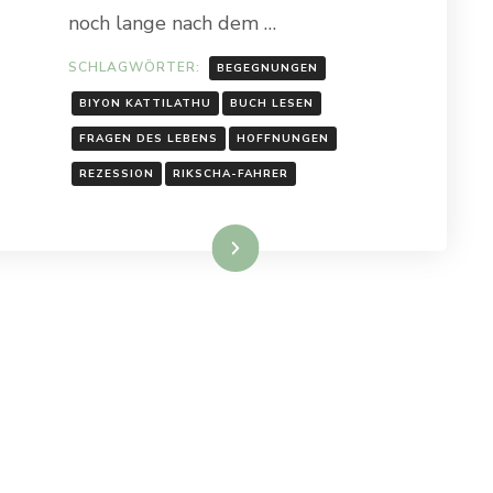
noch lange nach dem …
SCHLAGWÖRTER:
BEGEGNUNGEN
BIYON KATTILATHU
BUCH LESEN
FRAGEN DES LEBENS
HOFFNUNGEN
REZESSION
RIKSCHA-FAHRER
Weiterlesen