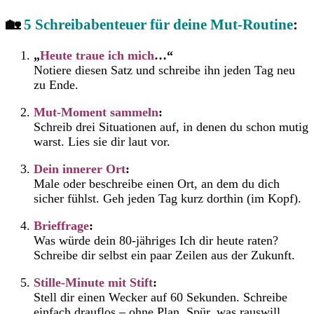
🏡
5 Schreibabenteuer für deine Mut-Routine
:
„
Heute traue ich mich
…“
Notiere diesen Satz und schreibe ihn jeden Tag neu
zu Ende.
Mut-Moment sammeln
:
Schreib drei Situationen auf, in denen du schon mutig
warst. Lies sie dir laut vor.
Dein innerer Ort
:
Male oder beschreibe einen Ort, an dem du dich
sicher fühlst. Geh jeden Tag kurz dorthin (im Kopf).
Brieffrage
:
Was würde dein 80-jähriges Ich dir heute raten?
Schreibe dir selbst ein paar Zeilen aus der Zukunft.
Stille-Minute mit Stift
:
Stell dir einen Wecker auf 60 Sekunden. Schreibe
einfach drauflos – ohne Plan. Spür, was rauswill.