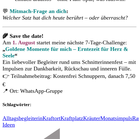
💬
Mitmach-Frage an dich
:
Welcher Satz hat dich heute berührt – oder überrascht?
🌾 Save the date!
Am
1. August
startet meine nächste 7-Tage-Challenge:
„
Goldene Momente für mich – Erntezeit für Herz &
Seele
“
Ein liebevoller Begleiter rund ums Schnitterinnenfest – mit
Impulsen zur Dankbarkeit, Rückschau und inneren Fülle.
👉 Teilnahmebeitrag: Kostenfrei Schnuppern, danach 7,50
€
📍 Ort: WhatsApp-Gruppe
Schlagwörter:
Alltagsbegleiterin
Kraftort
Kraftplatz
Kräuter
Monatsimpuls
Ra
Ideen
Beitragsnavigation